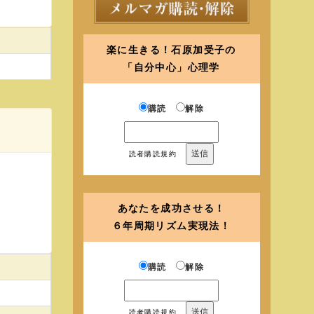
楽に生きる！石原加受子の
「自分中心」心理学
購読
解除
読者購読規約
あなたを成功させる！
６年周期リズム実現法！
購読
解除
読者購読規約