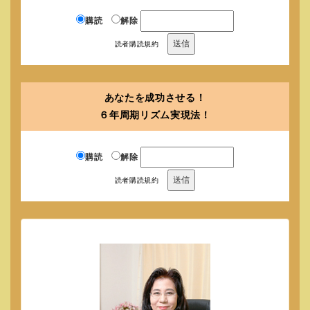
自分の人生の良い方向へとチェンジさせるに
購読
解除
は、自分中心の生き方が
読者購読規約
できるかどうかにかかっています。
これ以外に、方法はない、と言ってもいいぐ
らいです。
あなたを成功させる！
「自分中心心理学」の最も効果的な活用方法
６年周期リズム実現法！
を獲得できます。
問題解決するための最短方法で、これ以上短
くはできません。
購読
解除
問題解決、願望達成の決定版です。
読者購読規約
読者セミナー
月２回開催 第一木曜日午後７時。
第三土曜日
午後２時３０分