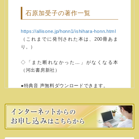
石原加受子の著作一覧
https://allisone.jp/honn1/ishihara-honn.html
（これまでに発刊された本は、200冊あま
り。）
◇「また断れなかった…」がなくなる本
（河出書房新社）
●特典音 声無料ダウンロードできます。
Amazonで「また断れなかった…」がなくな
る本（河出書房新社）
の本をご購入いただき、注文番号を下記ホー
ムページにあるリ
ンクより入力ください。
↓注文番号入力ホームページ