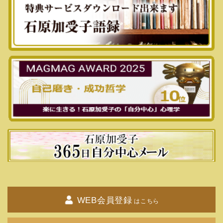
ります。
親子関係だけでなく、自分をとりまく環境
に、どう対応するかという
対処法としても、非常に役に立つ、異色の作
品です。
※内容紹介する記事が出ています。
https://www.lifehacker.jp/article/book_to_re
ad-parent-child-relationship/
↓Ａｍａｚｏｎ本購入ページ
https://amzn.to/3REq2r6
◇「自己肯定感」の高め方 「自分
に厳しい人」ほど自分を傷つける
（ぱる出版）
自分に厳しい生き方では、強くなれません。
WEB会員登録
はこちら
自己信頼も低くなります。
人生運も悪くなります。