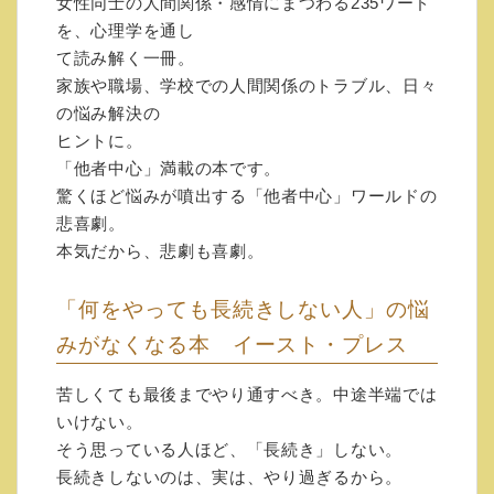
女性同士の人間関係・感情にまつわる235ワード
を、心理学を通し
Amazonで願いが叶う心のカラクリ: 思いの
て読み解く一冊。
ままの人生がやって来る
家族や職場、学校での人間関係のトラブル、日々
無意識の作り方 (知的生きかた文庫)か、母
の悩み解決の
と娘の「しんどい関係」
ヒントに。
を変える本 (PHP文庫)のどちらかをご購入
「他者中心」満載の本です。
いただき、注文番号を下
驚くほど悩みが噴出する「他者中心」ワールドの
記ホームページにあるリンクより入力くださ
悲喜劇。
い。
本気だから、悲劇も喜劇。
↓「願いが叶う心のカラクリ」Ａｍａｚｏｎ
本購入ページ
「何をやっても長続きしない人」の悩
https://amzn.to/2sUbptf
みがなくなる本 イースト・プレス
↓母と娘の「しんどい関係」Ａｍａｚｏｎ本
購入ページ
苦しくても最後までやり通すべき。中途半端では
https://amzn.to/2rqGSTu
いけない。
↓注文番号入力ホームページ
そう思っている人ほど、「長続き」しない。
https://allisone.jp/aio-jp/tokutenn-
長続きしないのは、実は、やり過ぎるから。
oto191218/