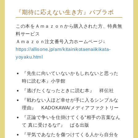
『期待に応えない生き方』パブラボ
有料メルマガ
この本をＡｍａｚｏｎから購入された方、特典無
メルマガタイトル 石原加受子の実生活に使
料サービス
える「意識の世界」お話
Ａｍａｚｏｎ注文番号入力ホームページ↓
基本的には月１回の不定期ですが、月に３回
https://allisone.jp/am/kitainikotaenaiikikata-
は配信したいと思います。
yoyaku.html
https://www.mag2.com/m/0001684602.html
月々税込８２５円（税抜７５０円）/ 初月無
『先生に向いていないかもしれないと思った
料です。
時に読む本』小学館
具体的な実践法をお伝えします。
『逃げたくなったときに読む本』 祥伝社
ご相談・ご感想・ご意見・ご要望等々をお待
『戦わない人ほど幸せが手に入るシンプルな
ちしています。
理由』 KADOKAWA/メディアファクトリー
紙面にて、お答えいたします。（内容によっ
ては、お答えできない場合
『正論で争いを仕掛けてくる“相手の言葉なん
もありますので、そのときはご了承くださ
て 真に受けるな!”』 ぱる出版
い。）
『平気であなたを傷つけてくる人から自分を