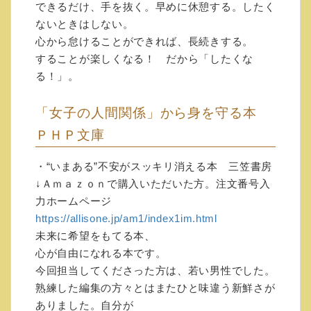
できるだけ、手を抜く。早めに休憩する。したく
ないときはしない。
◇誰にも言えない「さみしさ」が
心から怠けることができれば、長続きする。
すっきり消える本 SBクリエイテ
することが楽しくなる！ だから「したくな
ィブ
る！」。
Amazonリンク
「女子の人間関係」から身を守る本
https://amzn.to/2FE0xTT
ＰＨＰ文庫
◇石原加受子 自分中心心理学読
・“いまある”不安がスッキリ消える本 三笠書房
本２「成功とお金の基礎心理理
↓Ａｍａｚｏｎで購入いただいた方。注文番号入
力ホームページ
論」
https://allisone.jp/am1/index1im.html
未来に希望をもてる本、
(オールイズワンＥブックス) Kindle版
心が自由になれる本です。
https://www.amazon.co.jp/dp/B07TRK62M
今回担当してくださった方は、若い男性でした。
W/
熟練した編集の方々とはまたひと味違う新鮮さが
ありました。自分が
◇「あの人とうまく話せない」が