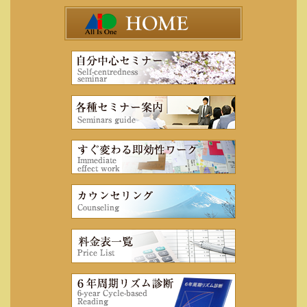
↓Ａｍａｚｏｎ本購入ページ
https://amzn.to/3L6neAI
◇もう「イヤだー！疲れた、全部
投げ出したいー！
心のSOSが聞こえたら読む本」永岡書店
文章を読み、目で“実感できる”マンガが入っ
ています。
文中に登場する人々は、すべて、その時々
の“私”です。
彼らを通して、日頃から私たちが抱きやすい
ネガティブな感情の処理
の仕方が、出ています。
楽しめますよ！！！