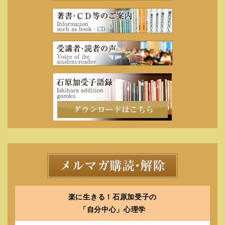
◇不定期便 もっと“自分中心に”メ
ール 発行中（月３回）
オールイズワンＨＰ トップページの不定期
便「もっと“自分中心に”メール」申し込み欄
から、登録できます。
https://www.allisone-jp.com/
同サイトの一番下にあります。
https://1lejend.com/stepmail/kd.php?
no=24146
すぐ変わる即効性ワーク
（年に３回しか実施されません。貴重で
楽に生きる！石原加受子の
す。）
「自分中心」心理学
「自分の感じ方」を信じれば、すべてがうま
くいきます！