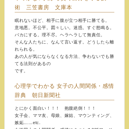
◇「願いが叶う心のカラクリ」
術 三笠書房 文庫本
（三笠書房）
眠れないほど、相手に腹が立つ相手に勝てる。
どうして願いが叶わないのか。読むと納得で
意地悪。不公平。図々しい。迷惑。すぐ怒鳴る。
きます。
バカにする。理不尽。ヘラヘラして無責任。
人生を変える必読本です。
そんな人たちに、なんて言い返す。どうしたら離
文庫本なので、安価ですし、持ち歩きできま
れられる。
す。
あの人が気にならなくなる方法、争わないでも勝
是非、何度も読んでいただいて、「意識の転
てる法則があるの
換」を計っていただきたいと願います。
です。
◇「母と娘の「しんどい関係」を
心理学でわかる 女子の人間関係・感情
変える本 （ＰＨＰ文庫）
辞典 朝日新聞社
親に同情して自分を犠牲にしてしまう人。
とにかく面白い！！！ 抱腹絶倒！！！
罪悪感が強い人。
女子会、ママ友、母娘、嫁姑、マウンティング、
どうしても親から離れられない人。
嫉妬……etc.
そんな呪縛から解放されましょう。