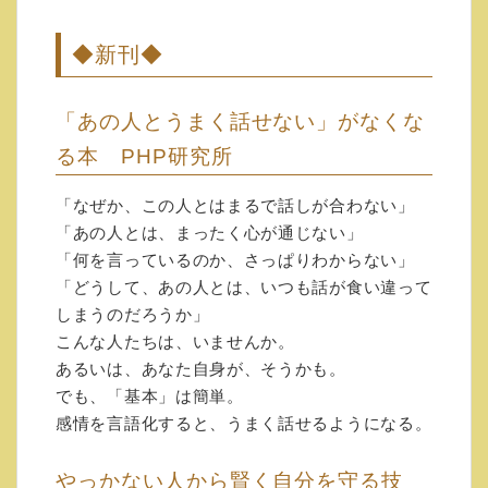
https://allisone.jp/aio-jp/tokutenn-
oto20201223m/
◆新刊◆
◇感情はコントロールしなくていい 「ネガ
ティブな気持ち」を味方にする方法 (日本実
「あの人とうまく話せない」がなくな
業出版社)
る本 PHP研究所
●特典音 声無料ダウンロードできます。
「なぜか、この人とはまるで話しが合わない」
Amazonで感情はコントロールしなくていい
「あの人とは、まったく心が通じない」
「ネガティブな気持ち」
「何を言っているのか、さっぱりわからない」
を味方にする方法 (日本実業出版社)の本を
「どうして、あの人とは、いつも話が食い違って
ご購入いただき、注文
しまうのだろうか」
番号を下記ホームページにあるリンクより入
こんな人たちは、いませんか。
力ください。
あるいは、あなた自身が、そうかも。
↓注文番号入力ホームページ
でも、「基本」は簡単。
https://allisone.jp/aio-jp/tokutenn-
感情を言語化すると、うまく話せるようになる。
oto20200604/
やっかない人から賢く自分を守る技