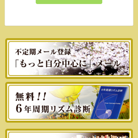
るのが怖い……。
そんな恐れの気持ちを抱いてしまうのは、
「しなければならない」という「他者中心」
の意識にとらわれているから。
本書では、「自分中心」の発想をすること
で、傷つかずに行動できる方法を、
豊富な具体例とイラストで紹介します。
「行動するのが怖い」から「行動すると楽し
い」へ。
『「やっぱり怖くて動けない」がなくなる
本』を改題、再編集。
◇「苦しい親子関係」から抜け出
す方法（あさ出版）
親子関係を、現代の社会環境、過去の社会環
境とも照らし合わせなが
ら、鋭く切り込んでいますので、読み応えあ