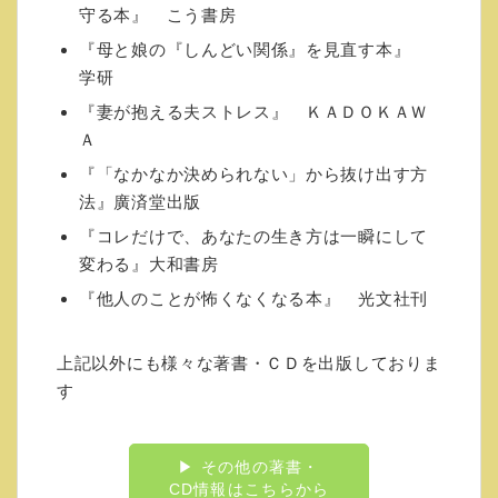
カウンセリングを受けるのはちょっとまだ、
守る本』 こう書房
抵抗が。
『母と娘の『しんどい関係』を見直す本』
セミナーを受けたいけれども遠方だから。
学研
ＣＤや本では、いま一つ、個人的な問題の解
『妻が抱える夫ストレス』 ＫＡＤＯＫＡＷ
決方法がわからない。
Ａ
個人的な問題のヒントがほしい。
こんな希望をお持ちの方、登録お待ちしてい
『「なかなか決められない」から抜け出す方
ます。
法』廣済堂出版
詳しくは↓をご覧ください。
『コレだけで、あなたの生き方は一瞬にして
https://www.mag2.com/m/0001684602.html
変わる』大和書房
『他人のことが怖くなくなる本』 光文社刊
発刊本
上記以外にも様々な著書・ＣＤを出版しておりま
◇傷つくのが怖くなくなる本
す
(PHP文庫)
▶ その他の著書・
傷つくのが怖い、失敗するのが怖い、嫌われ
CD情報はこちらから