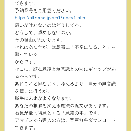
会員同士の、コミュニティとしても役立てて
できます。
ほしいと思います。
予約番号をご用意ください。
このサイトに入れば、一人じゃない。仲間が
https://allisone.jp/am1/index1.html
いる。
願いが叶わないのはどうしてか。
支援者（と呼びます）は 月額３０００円で
どうして、成功しないのか。
す。
その理由がわかります。
それはあなたが、無意識に「不幸になること」を
カウンセリングを受けるには、どうも、抵抗
願っている
がある。
からです。
本やテキストやでは、今ひとつ、具体的なや
そこに、顕在意識と無意識との間にギャップがあ
り方がわからない。
るからです。
個人的な問題や経営面での解決方法を知りた
あれこれと悩むより、考えるより、自分の無意識
い。
を信じたほうが、
どんな高額なセミナーを受けても、「できる
勝手に未来がよくなります。
気がする」だけで、
あなたの根底を変える魔法の呪文があります。
なかなか成果を得られない。そんな人に、最
石原が最も得意とする「意識の本」です。
適です。
アマゾンから購入の方は、音声無料ダウンロード
できます。