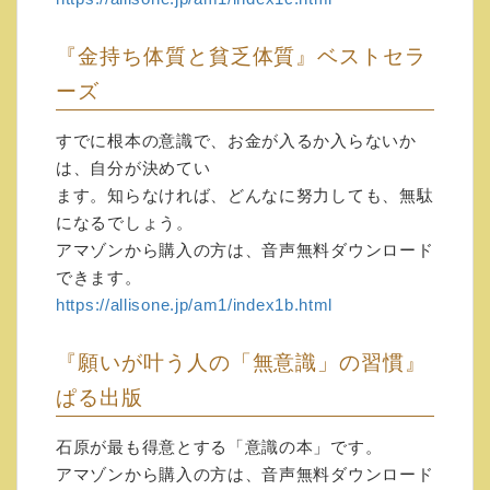
音声でサービスです。ダウンロードできる商
品も提供いたします。
『金持ち体質と貧乏体質』ベストセラ
将来的には、ＷＥＢ上でのセミナーも企画中
ーズ
です。
すでに根本の意識で、お金が入るか入らないか
月に最低１回は、無料音声を提供します。
は、自分が決めてい
スキルアップしたい人は、料金的にお得で
ます。知らなければ、どんなに努力しても、無駄
す。
になるでしょう。
時には、ＣＤでは聴けない内容も聞くことが
アマゾンから購入の方は、音声無料ダウンロード
出来ます。
できます。
質問していただければ、音声で具体的に答え
https://allisone.jp/am1/index1b.html
ていきたいと思います。
直接面談に近い効果が得られるでしょう。
『願いが叶う人の「無意識」の習慣』
詳しくは↓をご覧ください。
ぱる出版
https://allisone.jp/aio-jp/info/web-
kennkyuusyo/
石原が最も得意とする「意識の本」です。
アマゾンから購入の方は、音声無料ダウンロード