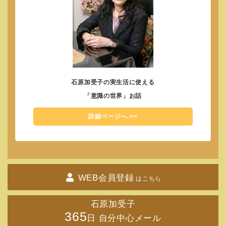
「自分中心セミナー」毎月開
催中。
個人セッション、電話での通信講座も行って
います。
石原加受子の実生活に使える
厳しい環境の中でも、楽に生きることができ
「意識の世界」お話
ます。
ずっと、苦しいままで、その苦しみをやり過
詳細ページへ >>
ごして生きるのか。
未来に向けて確実に変わっていく自分を喜べ
る自分になるのか。
決めるのは、あなた自身です。
WEB会員登録
じっと動かずに待っていて得られるものでは
はこちら
ありません。
あなたが、自分で得る能力をつけるもので
石原加受子
365
す。
日 自分中心メール