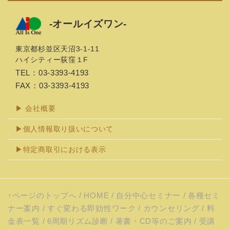
お申し込みは info■allisone-jp.com
※迷惑メール防止のために送信の際は、■を
-オールイズワン-
＠に変えてください。
『“自分中心セミナー”グループセッション』
東京都杉並区天沼3-1-11
（初級）
ハイシティー荻窪１F
開催日時 毎月・第一日曜日 13:00～17：
TEL：03-3393-4193
30(午後1:00～午後5:30)
FAX：03-3393-4193
プログラム構成・全１1章 各３章ずつ実施
４回セッション・４カ月で修了
▶ 会社概要
入会金 5,000円
▶個人情報取り扱いについて
セミナー料金 55,000円
テキスト料金 17,000円
▶特定商取引における表示
合計８４,７００円税込価格（77,000円）
自分中心心理学・６年周期リ
↑ページのトップへ
/
HOME
/
自分中心セミナー
/
各種セミ
ズム診断各種商品＆セミナー
ナー案内
/
すぐ変わる即効性ワーク
/
カウンセリング
/
料
金表一覧
/
6周期リズム診断
/
著書・CD等のご案内
/
受講
ご案内