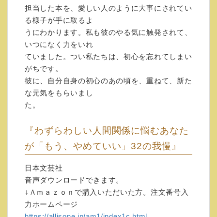
担当した本を、愛しい人のように大事にされてい
なくなる本 PHP研究所
る様子が手に取るよ
うにわかります。私も彼のやる気に触発されて、
◇やっかいな人から賢く自分を守
いつになく力をいれ
る技術 三笠書房 文庫本
ていました。つい私たちは、初心を忘れてしまい
がちです。
◇心理学でわかる 女子の人間関
彼に、自分自身の初心のあの頃を、重ねて、新た
な元気をもらいまし
係・感情辞典 朝日新聞社
た。
◇「何をやっても長続きしない
『わずらわしい人間関係に悩むあなた
人」の悩みがなくなる本 イース
が「もう、やめていい」32の我慢』
ト・プレス
日本文芸社
◇ＷＥＢフォーラムを開催中で
音声ダウンロードできます。
↓Ａｍａｚｏｎで購入いただいた方。注文番号入
す。
力ホームページ
https://allisone.jp/am1/index1c.html
『「自分中心心理学」研究会』です。