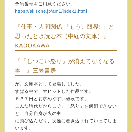
さまざまな争いから降りたほうが、はるかに
予約番号をご用意ください。
運は上昇します。
https://allisone.jp/am1/index1.html
それは、「自分とも戦わない」ということで
す。
『仕事・人間関係 「もう、限界! 」と
人生の「ホームドクター」のような存在にな
思ったとき読む本（中経の文庫）』
っていければと、願っています。
KADOKAWA
続ければ、誰でも、必ず人生を変えられま
す。
その変わるというのは、幸せになるだけでは
『「しつこい怒り」が消えてなくなる
なく、
本 』三笠書房
「願望を叶える。成功する。もっと稼ぐ」と
いったものも含めて、です。
が、文庫本として登場しました。
詳しくは↓をご覧ください。
すばる舎で、大ヒットした作品です。
https://allisone.jp/aio-jp/info/web-
６３７円とお求めやすい値段です。
kennkyuusyo/
こんな時代だからこそ、「怒り」を解消できない
自宅で、「自分中心心理学」を学べます。
と、自分自身が火の中
どんどん質問していただき、人生を上昇させ
に飛び込んだり、災難に巻き込まれていってしま
ていきましょう。
います。